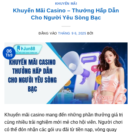
KHUYẾN MÃI
Khuyến Mãi Casino – Thưởng Hấp Dẫn
Cho Người Yêu Sòng Bạc
ĐĂNG VÀO
THÁNG 9 6, 2025
BỞI
06
Th9
Khuyến mãi casino mang đến những phần thưởng giá trị
cùng nhiều trải nghiệm mới mẻ cho hội viên. Người chơi
có thể đón nhận các gói ưu đãi từ tiền nạp, vòng quay