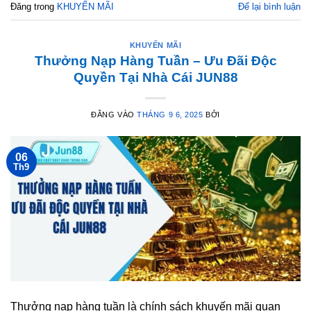
Đăng trong
KHUYẾN MÃI
Để lại bình luận
KHUYẾN MÃI
Thưởng Nạp Hàng Tuần – Ưu Đãi Độc
Quyền Tại Nhà Cái JUN88
ĐĂNG VÀO
THÁNG 9 6, 2025
BỞI
06
Th9
Thưởng nạp hàng tuần là chính sách khuyến mãi quan