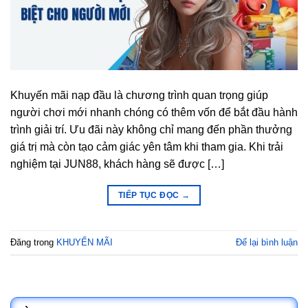
Khuyến mãi nạp đầu là chương trình quan trọng giúp
người chơi mới nhanh chóng có thêm vốn để bắt đầu hành
trình giải trí. Ưu đãi này không chỉ mang đến phần thưởng
giá trị mà còn tạo cảm giác yên tâm khi tham gia. Khi trải
nghiệm tại JUN88, khách hàng sẽ được […]
TIẾP TỤC ĐỌC
→
Đăng trong
KHUYẾN MÃI
Để lại bình luận