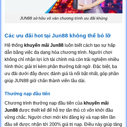
JUN88 sở hữu vô vàn chương trình ưu đãi khủng
Các ưu đãi hot tại Jun88 không thể bỏ lỡ
Hệ thống
khuyến mãi Jun88
luôn biết cách tạo sự hấp
dẫn bằng việc đa dạng hóa chương trình. Người chơi
không chỉ nhận lợi ích tài chính mà còn trải nghiệm nhiều
hình thức giải trí kèm phần thưởng bất ngờ. Đặc biệt, ba
ưu đãi dưới đây được đánh giá là nổi bật nhất, góp phần
giúp JUN88 giữ chân thành viên lâu dài.
Thưởng nạp đầu tiên
Chương trình thưởng nạp đầu tiên của
khuyến mãi
Jun88
được thiết kế để hỗ trợ tân thủ có vốn khởi đầu
vững chắc. Người chơi mới khi đăng ký và nạp tiền lần
đầu sẽ được nhận tới 200% giá trị nạp. Điều này giúp tăng