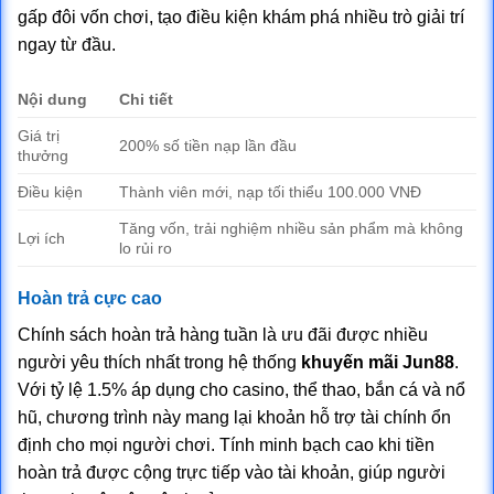
gấp đôi vốn chơi, tạo điều kiện khám phá nhiều trò giải trí
ngay từ đầu.
Nội dung
Chi tiết
Giá trị
200% số tiền nạp lần đầu
thưởng
Điều kiện
Thành viên mới, nạp tối thiểu 100.000 VNĐ
Tăng vốn, trải nghiệm nhiều sản phẩm mà không
Lợi ích
lo rủi ro
Hoàn trả cực cao
Chính sách hoàn trả hàng tuần là ưu đãi được nhiều
người yêu thích nhất trong hệ thống
khuyến mãi Jun88
.
Với tỷ lệ 1.5% áp dụng cho casino, thể thao, bắn cá và nổ
hũ, chương trình này mang lại khoản hỗ trợ tài chính ổn
định cho mọi người chơi. Tính minh bạch cao khi tiền
hoàn trả được cộng trực tiếp vào tài khoản, giúp người