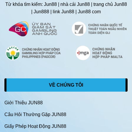
Từ khóa tìm kiếm: Jun88 | nhà cái Jun88 | trang chủ Jun88
| Jun888 | link Jun88 | Jun88 com
VỀ CHÚNG TÔI
Giới Thiệu JUN88
Câu Hỏi Thường Gặp JUN88
Giấy Phép Hoạt Động JUN88