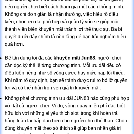
nếu người chơi biết cách tham gia một cách thông minh.
Không chỉ đơn giản là nhận thưởng, việc hiểu rõ điều
kiện, chọn ưu đãi phù hợp và quản lý vốn sẽ giúp mỗi
thành viên biến khuyến mãi thành lợi thế thực sự. Ba bí
quyết dưới đây chính là nền tảng để bạn trải nghiệm hiệu
quả hơn.
Để tận dụng tối đa các
khuyến mãi Jun88
, người chơi
cần đọc kỹ thể lệ từng chương trình. Mỗi ưu đãi đều có
điều kiện riêng như số vòng cược hay mức nạp tối thiểu.
Khi nắm rõ quy định, bạn sẽ tránh được rủi ro bỏ lỡ quyền
lợi và có thể nhận trọn vẹn giá trị khuyến mãi.
Không phải chương trình ưu đãi JUN88 nào cũng phù hợp
với tất cả người chơi. Ví dụ, vòng quay miễn phí đặc biệt
hữu ích với những ai yêu thích slot, trong khi hoàn trả
hàng tuần lại hấp dẫn hơn cho người chơi thể thao. Chọn
đúng khuyến mãi theo sở thích sẽ giúp bạn nhận giá trị